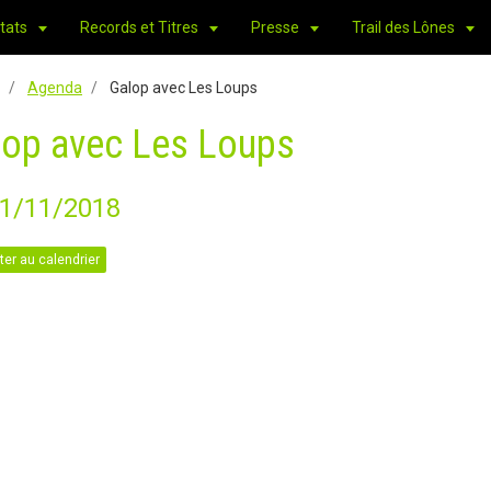
tats
Records et Titres
Presse
Trail des Lônes
Agenda
Galop avec Les Loups
lop avec Les Loups
11/11/2018
ter au calendrier