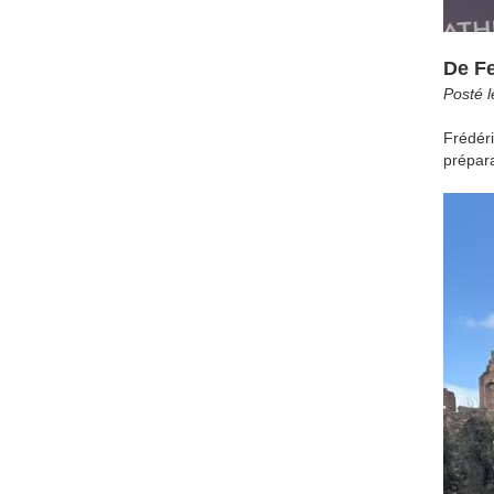
De F
Posté 
Frédér
prépara