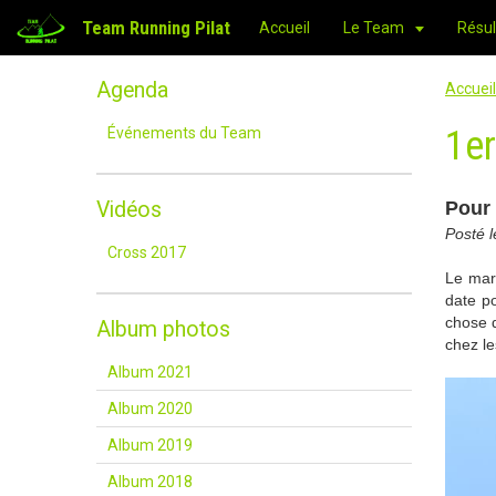
Team Running Pilat
Accueil
Le Team
Résul
Agenda
Accueil
1er
Événements du Team
Vidéos
Pour
Posté 
Cross 2017
Le mar
date p
chose d
Album photos
chez l
Album 2021
Album 2020
Album 2019
Album 2018