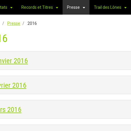
tats
Records et Titres
Presse
Trail des Lônes
Presse
2016
16
nvier 2016
rier 2016
rs 2016