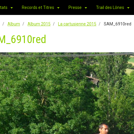
tats
Records et Titres
Presse
Trail des Lônes
Album
Album 2015
La cartusienne 2015
SAM_6910red
M_6910red