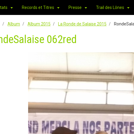
tats
Records et Titres
Presse
Trail des Lônes
Album
Album 2015
La Ronde de Salaise 2015
RondeSala
ndeSalaise 062red