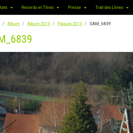
tats
Records et Titres
Presse
Trail des Lônes
Album
Album 2015
Pâques 2015
SAM_6839
M_6839