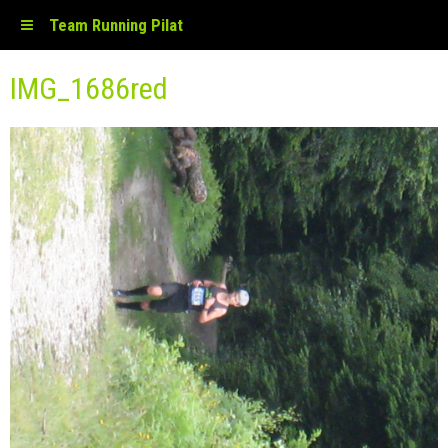
Team Running Pilat
IMG_1686red