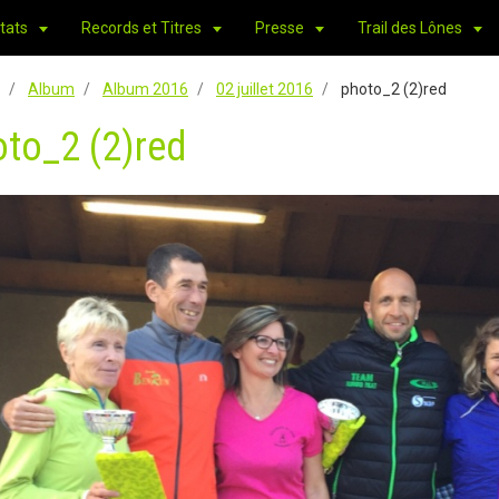
tats
Records et Titres
Presse
Trail des Lônes
Album
Album 2016
02 juillet 2016
photo_2 (2)red
to_2 (2)red