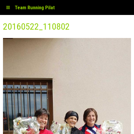
Team Running Pilat
20160522_110802