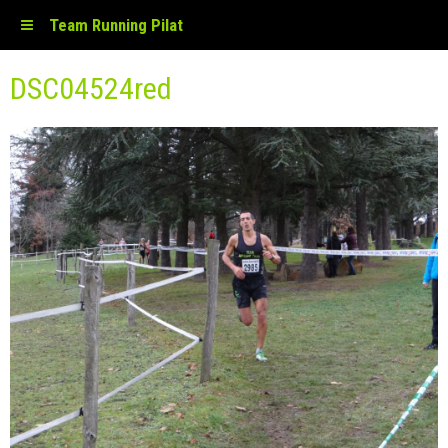
Team Running Pilat
DSC04524red