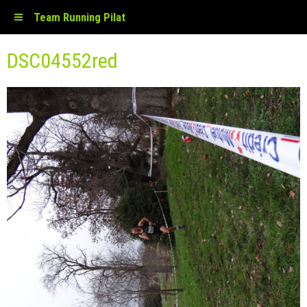
Team Running Pilat
DSC04552red