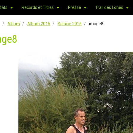
tats
Records et Titres
Presse
Trail des Lônes
Album
Album 2016
Salaise 2016
image8
age8