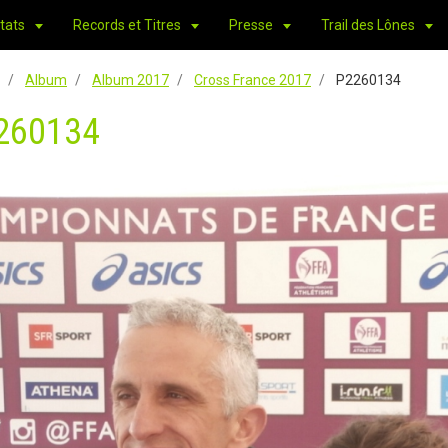
tats
Records et Titres
Presse
Trail des Lônes
Album
Album 2017
Cross France 2017
P2260134
260134