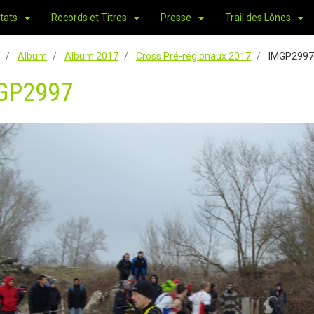
tats
Records et Titres
Presse
Trail des Lônes
Album
Album 2017
Cross Pré-régionaux 2017
IMGP2997
GP2997