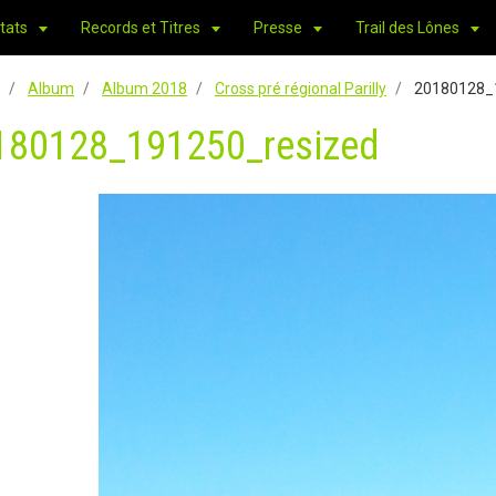
tats
Records et Titres
Presse
Trail des Lônes
Album
Album 2018
Cross pré régional Parilly
20180128_
180128_191250_resized