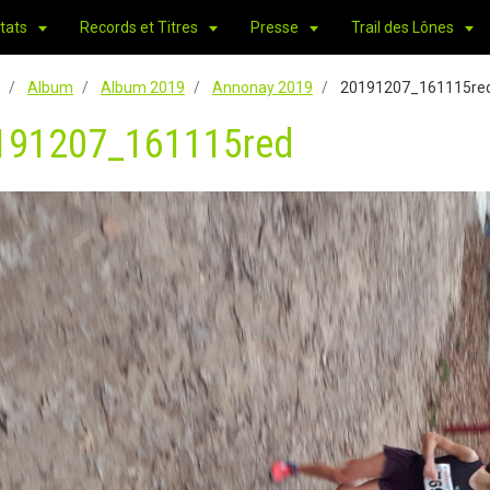
tats
Records et Titres
Presse
Trail des Lônes
Album
Album 2019
Annonay 2019
20191207_161115re
191207_161115red