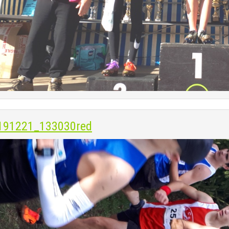
191221_133030red