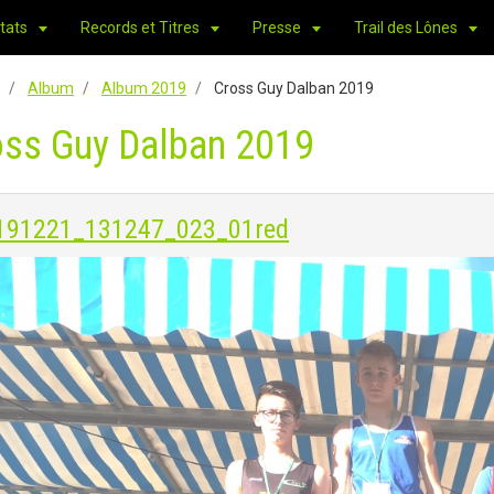
tats
Records et Titres
Presse
Trail des Lônes
Album
Album 2019
Cross Guy Dalban 2019
oss Guy Dalban 2019
191221_131247_023_01red