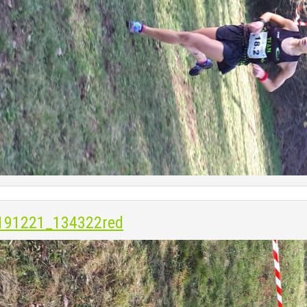
191221_134322red