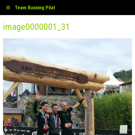
Team Running Pilat
image0000001_31