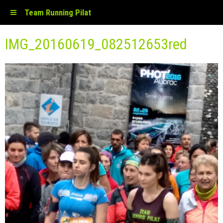
Team Running Pilat
IMG_20160619_082512653red