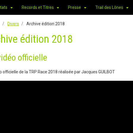
tats
Records et Titres
Presse
Trail des Lônes
Divers
Archive édition 2018
hive édition 2018
idéo officielle
o officielle de la TRP Race 2018 réalisée par Jacques GUILBOT