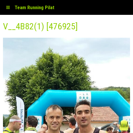
Team Running Pilat
V__4B82(1) [476925]