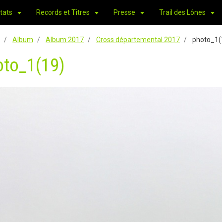
tats
Records et Titres
Presse
Trail des Lônes
Album
Album 2017
Cross départemental 2017
photo_1(
oto_1(19)