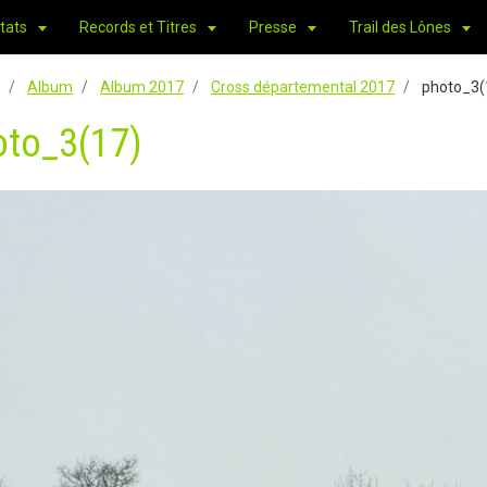
tats
Records et Titres
Presse
Trail des Lônes
Album
Album 2017
Cross départemental 2017
photo_3(
oto_3(17)