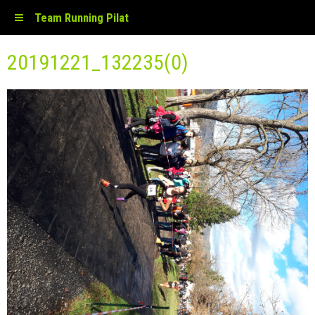
Team Running Pilat
20191221_132235(0)